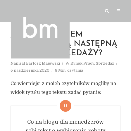
JAK POWINIENEM
WYBRAĆ MOJĄ NASTĘPNĄ
PRACĘ W SPRZEDAŻY?
Napisał
Bartosz Majewski
W
Rynek Pracy
,
Sprzedaż
6 października 2020
8 Min. czytania
Co wierniejsi z moich czytelników mogliby na
widok tytułu tego tekstu zadać pytanie:
Co na blogu dla menedżerów
robi tekst o wybieraniu roboty