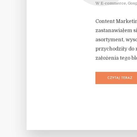
W
E-commerce
,
Gos
Content Marketin
zastanawiałem si
asortyment, wyso
przychodziły do 
założenia tego bl
CZYTAJ TERAZ