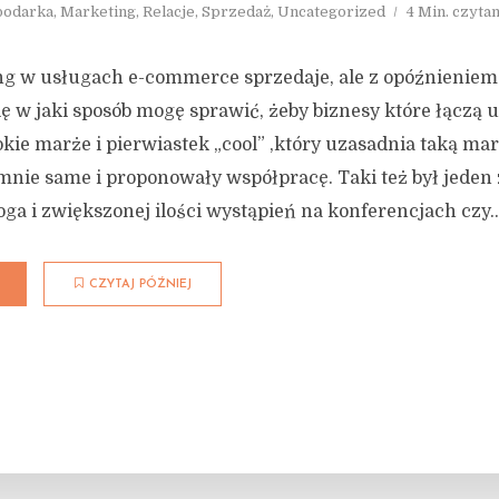
podarka
,
Marketing
,
Relacje
,
Sprzedaż
,
Uncategorized
4 Min. czytan
g w usługach e-commerce sprzedaje, ale z opóźnieniem
ę w jaki sposób mogę sprawić, żeby biznesy które łączą 
kie marże i pierwiastek „cool” ,który uzasadnia taką m
mnie same i proponowały współpracę. Taki też był jeden 
oga i zwiększonej ilości wystąpień na konferencjach czy..
CZYTAJ PÓŹNIEJ