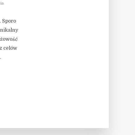
ia
. Sporo
unikalny
arżowość
z celów
.