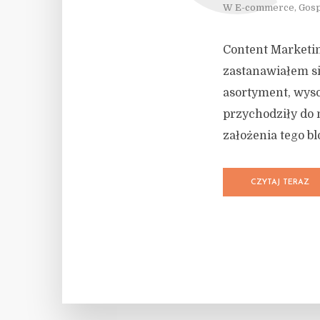
W
E-commerce
,
Gos
Content Marketin
zastanawiałem si
asortyment, wyso
przychodziły do 
założenia tego bl
CZYTAJ TERAZ