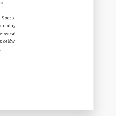
ia
. Sporo
unikalny
arżowość
z celów
.