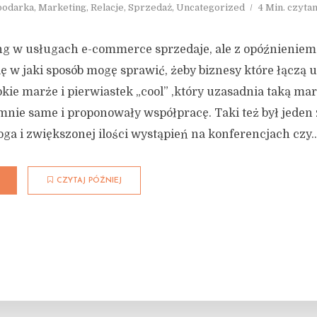
podarka
,
Marketing
,
Relacje
,
Sprzedaż
,
Uncategorized
4 Min. czytan
g w usługach e-commerce sprzedaje, ale z opóźnieniem
ę w jaki sposób mogę sprawić, żeby biznesy które łączą 
kie marże i pierwiastek „cool” ,który uzasadnia taką m
mnie same i proponowały współpracę. Taki też był jeden 
oga i zwiększonej ilości wystąpień na konferencjach czy..
CZYTAJ PÓŹNIEJ