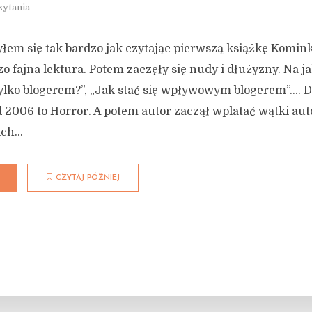
zytania
em się tak bardzo jak czytając pierwszą książkę Komink
o fajna lektura. Potem zaczęły się nudy i dłużyzny. Na ja
tylko blogerem?”, „Jak stać się wpływowym blogerem”…. Dl
 2006 to Horror. A potem autor zaczął wplatać wątki auto
ch...
CZYTAJ PÓŹNIEJ