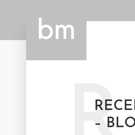
R
RECE
– BL