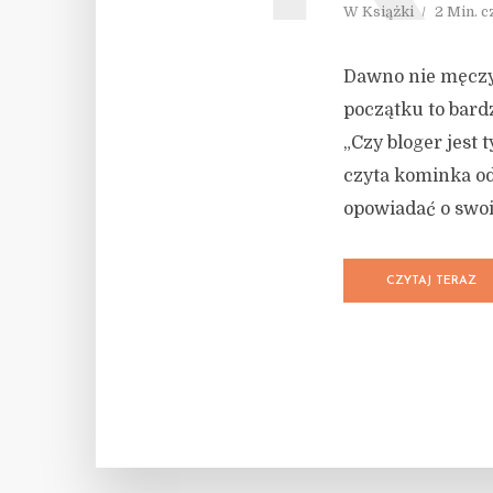
W
Książki
2 Min. c
Dawno nie męczył
początku to bardz
„Czy bloger jest 
czyta kominka od
opowiadać o swoi
CZYTAJ TERAZ