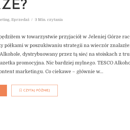
ZE?
eting
,
Sprzedaż
3 Min. czytania
ędziłem w towarzystwie przyjaciół w Jeleniej Górze racz
 półkami w poszukiwaniu strategii na wieczór znalazłe
kohole, dystrybuowany przez tą sieć na stoiskach z tr
azetka promocyjna. Nic bardziej mylnego. TESCO Alkoho
ontent marketingu. Co ciekawe – głównie w...
CZYTAJ PÓŹNIEJ