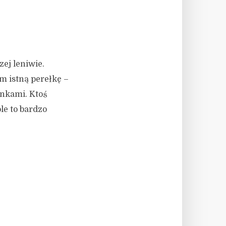
ej leniwie.
m istną perełkę –
unkami. Ktoś
le to bardzo