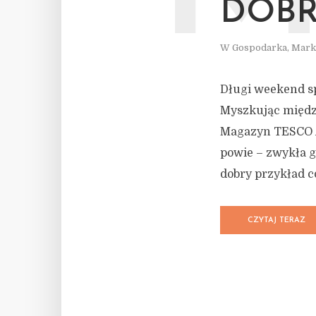
DOBR
W
Gospodarka
,
Mark
Długi weekend sp
Myszkując między
Magazyn TESCO Al
powie – zwykła g
dobry przykład c
CZYTAJ TERAZ